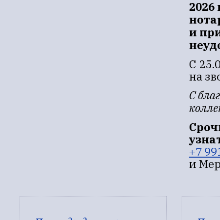
2026 
нота
и пр
неуд
С 25.
на зв
С бла
колле
Сроч
узна
+7 99
и Мер